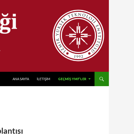
SKIP TO CONTENT
ANA SAYFA
İLETİŞİM
GEÇMIŞ YMF’LER
lantısı