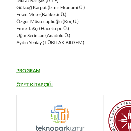
Murat Barışık (İYTE)
Göktuğ Karpat (İzmir Ekonomi Ü.)
Ersen Mete (Balıkesir Ü.)
Özgür Müstecaplıoğlu (Koç Ü.)
Emre Taşçı (Hacettepe Ü.)
Uğur Serincan (Anadolu Ü.)
Aydın Yeniay (TÜBİTAK BİLGEM)
PROGRAM
ÖZET KİTAPÇIĞI