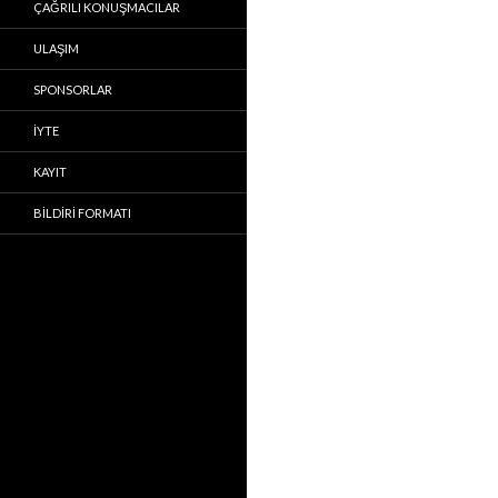
ÇAĞRILI KONUŞMACILAR
ULAŞIM
SPONSORLAR
İYTE
KAYIT
BILDIRI FORMATI