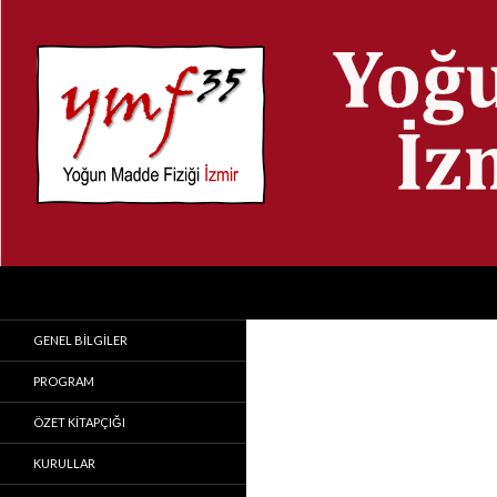
Search
Yoğun Madde Fiziği
İzmir Yüksek Teknoloji Enstitüsü
GENEL BILGILER
PROGRAM
ÖZET KITAPÇIĞI
KURULLAR