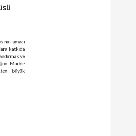
üsü
ısının amacı
lara katkıda
zlandırmak ve
 Yoğun Madde
kten büyük