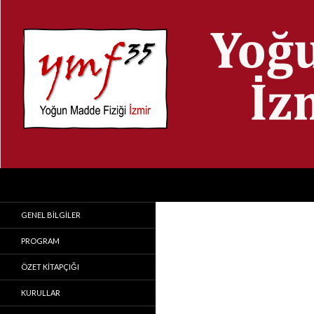
Search
Yoğun Madde Fiziği
İzmir Yüksek Teknoloji Enstitüsü
GENEL BILGILER
PROGRAM
ÖZET KITAPÇIĞI
KURULLAR