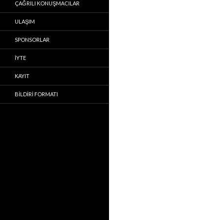
ÇAĞRILI KONUŞMACILAR
ULAŞIM
SPONSORLAR
İYTE
KAYIT
BILDIRI FORMATI