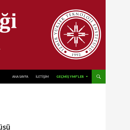
SKIP TO CONTENT
ANA SAYFA
İLETİŞİM
GEÇMIŞ YMF’LER
üsü