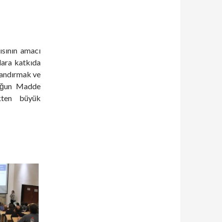
ısının amacı
lara katkıda
zlandırmak ve
 Yoğun Madde
kten büyük