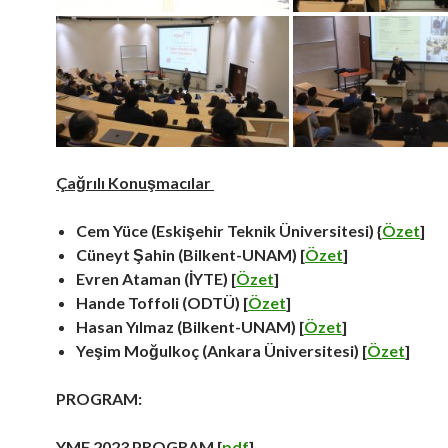
Çağrılı Konuşmacılar
Cem Yüce (Eskişehir Teknik Üniversitesi) {
Özet
]
Cüneyt Şahin (Bilkent-UNAM) [
Özet
]
Evren Ataman (İYTE) [
Özet
]
Hande Toffoli (ODTÜ) [
Özet
]
Hasan Yılmaz (Bilkent-UNAM) [
Özet
]
Yeşim Moğulkoç (Ankara Üniversitesi) [
Özet
]
PROGRAM:
YMF 2023 PROGRAM [
pdf
]